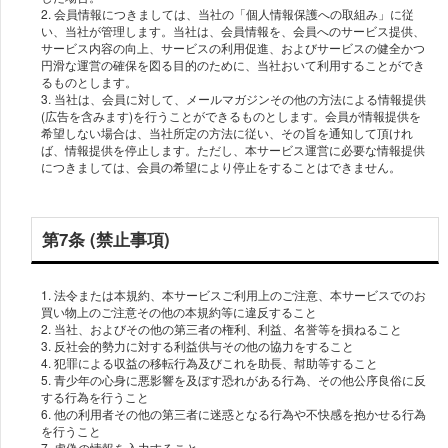
2. 会員情報につきましては、当社の「個人情報保護への取組み」に従
い、当社が管理します。当社は、会員情報を、会員へのサービス提供、
サービス内容の向上、サービスの利用促進、およびサービスの健全かつ
円滑な運営の確保を図る目的のために、当社おいて利用することができ
るものとします。
3. 当社は、会員に対して、メールマガジンその他の方法による情報提供
(広告を含みます)を行うことができるものとします。会員が情報提供を
希望しない場合は、当社所定の方法に従い、その旨を通知して頂けれ
ば、情報提供を停止します。ただし、本サービス運営に必要な情報提供
につきましては、会員の希望により停止をすることはできません。
第7条 (禁止事項)
1. 法令または本規約、本サービスご利用上のご注意、本サービスでのお
買い物上のご注意その他の本規約等に違反すること
2. 当社、およびその他の第三者の権利、利益、名誉等を損ねること
3. 反社会的勢力に対する利益供与その他の協力をすること
4. 犯罪による収益の移転行為及びこれを助長、幇助等すること
5. 青少年の心身に悪影響を及ぼす恐れがある行為、その他公序良俗に反
する行為を行うこと
6. 他の利用者その他の第三者に迷惑となる行為や不快感を抱かせる行為
を行うこと
7. 虚偽の情報を入力すること