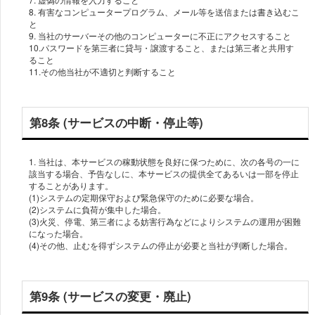
8. 有害なコンピュータープログラム、メール等を送信または書き込むこ
と
9. 当社のサーバーその他のコンピューターに不正にアクセスすること
10.パスワードを第三者に貸与・譲渡すること、または第三者と共用す
ること
11.その他当社が不適切と判断すること
第8条 (サービスの中断・停止等)
1. 当社は、本サービスの稼動状態を良好に保つために、次の各号の一に
該当する場合、予告なしに、本サービスの提供全てあるいは一部を停止
することがあります。
(1)システムの定期保守および緊急保守のために必要な場合。
(2)システムに負荷が集中した場合。
(3)火災、停電、第三者による妨害行為などによりシステムの運用が困難
になった場合。
(4)その他、止むを得ずシステムの停止が必要と当社が判断した場合。
第9条 (サービスの変更・廃止)