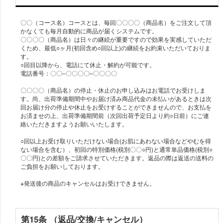
〇〇（コース名）コースとは、毎回〇〇〇〇（商品名）をご注文して頂
かなくても毎月自動的に商品が届くシステムです。
〇〇〇〇（商品名）は日々の継続が重要ですので効果を実感していただ
くため、最低○ヶ月(初回含め○回以上)の継続をお約束いただいておりま
す。
○回目以降から、電話にて休止・解約が可能です。
電話番号：〇〇–〇〇〇〇–〇〇〇〇
〇〇〇〇（商品名）の停止・休止のお申し込みはお電話でお受けしま
す。尚、出荷準備期間中やお届け済み商品代金の未払いがあるときは次
回お届け分の停止や休止をお受けすることができませんので、お支払を
お済ませの上、出荷準備期間前（次回出荷予定日より約○日前）にご連
絡いただきますようお願いいたします。
○回以上お受け取りいただけない場合(お肌にあわない場合などやむを得
ない場合を含む）、初回の特別価格(税別〇〇○円)と通常単品価格(税別○
〇〇円)との差額をご請求させていただきます。返品の際は返送の送料の
ご負担をお願いしております。
※発送後の商品のキャンセルはお受けできません。
第15条 （返品/交換/キャンセル）