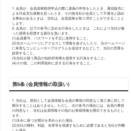
1. 会員が、会員資格取得申込の際に虚偽の申告をしたとき、通信販売に
よる代金支払債務を怠ったとき、その他当社が会員として不適当と認め
る事由があるときは、当社は、会員資格を取り消すことができることと
します。
2. 会員が、以下の各号に定める行為をしたときは、これにより当社が被
った損害を賠償する責任を負います。
(1)会員番号、パスワードを不正に使用すること。
(2)当ホームページにアクセスして情報を改ざんしたり、当ホームページ
に有害なコンピュータープログラムを送信するなどして、当社の営業を
妨害すること。
(3)当社が扱う商品の知的所有権を侵害する行為をすること。
(4)その他、この利用規約に反する行為をすること。
第6条 (会員情報の取扱い)
1. 当社は、原則として会員情報を会員の事前の同意なく第三者に対して
開示することはありません。ただし、次の各号の場合には、会員の事前
の同意なく、当社は会員情報その他のお客様情報を開示できるものとし
ます。
(1)法令に基づき開示を求められた場合。
(2)当社の権利、利益、名誉等を保護するために必要であると当社が判断
した場合。