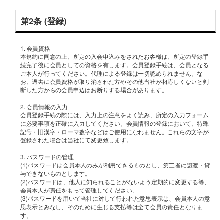
第2条 (登録)
1. 会員資格
本規約に同意の上、所定の入会申込みをされたお客様は、所定の登録手
続完了後に会員としての資格を有します。会員登録手続は、会員となる
ご本人が行ってください。代理による登録は一切認められません。な
お、過去に会員資格が取り消された方やその他当社が相応しくないと判
断した方からの会員申込はお断りする場合があります。
2. 会員情報の入力
会員登録手続の際には、入力上の注意をよく読み、所定の入力フォーム
に必要事項を正確に入力してください。会員情報の登録において、特殊
記号・旧漢字・ローマ数字などはご使用になれません。これらの文字が
登録された場合は当社にて変更致します。
3. パスワードの管理
(1)パスワードは会員本人のみが利用できるものとし、第三者に譲渡・貸
与できないものとします。
(2)パスワードは、他人に知られることがないよう定期的に変更する等、
会員本人が責任をもって管理してください。
(3)パスワードを用いて当社に対して行われた意思表示は、会員本人の意
思表示とみなし、そのために生じる支払等は全て会員の責任となりま
す。