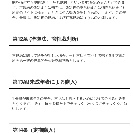
約を補充する規約(以下「補充規約」といいます)を定めることができま
す。本規約の改定または補充は、改定後の本規約または補充規約を当社
所定のサイトに掲示したときにその効力を生じるものとします。この場
合、会員は、改定後の規約および補充規約に従うものと致します。
第12条 (準拠法、管轄裁判所)
本規約に関して紛争が生じた場合、当社本店所在地を管轄する地方裁判
所を第一審の専属的合意管轄裁判所とします。
第13条(未成年者による購入)
1.会員が未成年者の場合、本商品を購入するために保護者の同意が必要
となります。 必ず、同意を得た上でチェックボックスにチェックをお願
いします。
第14条（定期購入）