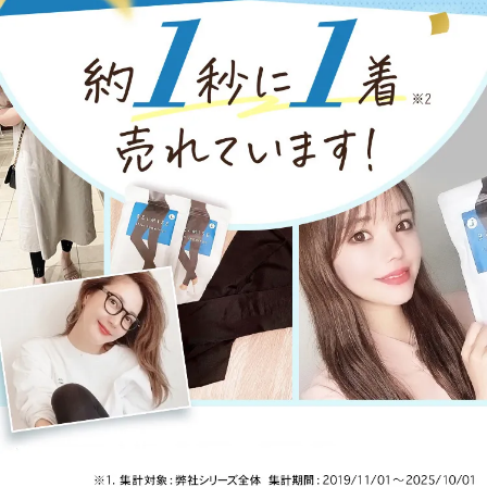
単
るこのレギンスですが、 着圧
ど頑張って！！履いたら着圧
ス
がとにかくすごい‼️ 履くの大
をすごく実感しました。 適度
解
変だったくらいぴっちり着き
な締め付けが心地よいです☺️
#
ます👖💦💦 履きながら下半身
そしてデザインもシンプルな
痩
にアプローチしてくれるの
黒なので使いやすい！！おす
た
で、 ながら美脚✨を目指せる
すめです。 pr @belmise_offi
が
らしいです🍓 お風呂にレギン
cial #ベルミス #ベル浴 #入浴
l
ス履いて入るのは初めて😂で
#ベルミススリムレギンス #
ty
したが 苦しさもないし、むく
着圧レギンス #美脚ケア #浮
みがとれるのか ゆったりまっ
腫ケア
たり♨️ 良きバスタイムになり
ました💞 ❤️‍🔥普通に入るより
も代謝が上がる❤️‍🔥 とのこと
で、体すごく温まったかんじ
でした☺️ これでリンパ流すマ
ッサージとかすると さらに良
いかも。 ゆっくりお風呂浸か
りながら美脚に なりたいっっ
っ😂❣️❣️ 美活グッズがどんど
ん増えていくわ💞 🌻🌻🌻🌻 👇
人気の着圧レギンスでベル浴
♨️👇 pr @belmise_official #ベ
ルミス #ベル浴 #入浴 #ベル
ミススリムレギンス #着圧レ