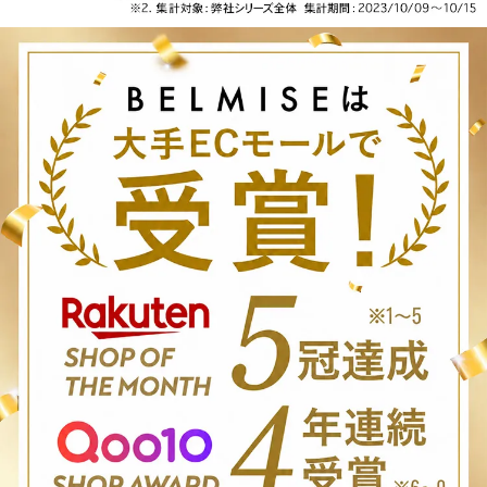
ギンス #美脚ケア #浮腫ケア
#むくみ解消 #着圧 #美脚に
なりたい #下半身痩せ #お風
呂好き #お風呂美容 #ながら
ダイエット #ながら美容 #痩
せたい人と繋がりたい #ダイ
エット #美活 #美容好きな人
と繋がりたい #美脚美人 #お
風呂タイム #instagood #inst
abeauty #halloween #phot
ooftheday #bathtime #beau
tifulpeople #japanese #legg
ings