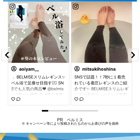
6
aoiyam__
mitsukihoshina
@
． BELMISEスリムレギンス✨
SNSで話題！！7秒に１着売
ベル浴で足痩せ目指す❤️‍🔥 SN
れている着圧レギンスのご紹
ス
Sでも人気の商品❤️ @belmis
介です✨ BELMISEスリムレギ
い
e_official 様💞 🌻 #葵の本気
ンスは水中ウォーキング発想
で
レビュー 🌻 寒いので湯船に
の適度な負荷で履いてカロリ
ッ
浸かるようになりました🧼💞
ー消費率アップ✨いつでもど
効
せっかくなら長く入る間に美
こでも水中ウォーキングして
ち
活したいなと。 このレギンス
いるのと同じ感じになるのだ
PR ベルミス
※ キャンペーン等により投稿されたものからお喜びの声を抜粋
様
を履いて「ベル浴」✨という
そうです🏊‍♀️ サイズ交換の対
を
ものが できるらしいからやっ
応もしてくれます☺️かなり着
い
てみました💞 普段使いもでき
圧なので履くの少し大変だけ
す